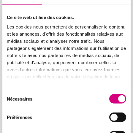
Aphtes
Lésions buccales
Ce site web utilise des cookies.
Les cookies nous permettent de personnaliser le contenu
Gingivite
et les annonces, d'offrir des fonctionnalités relatives aux
Sécheresse buccale
médias sociaux et d'analyser notre trafic. Nous
partageons également des informations sur l'utilisation de
Lichen plan
notre site avec nos partenaires de médias sociaux, de
publicité et d'analyse, qui peuvent combiner celles-ci
Poussée dentaire des nourrissons
avec d'autres informations que vous leur avez fournies
ou qu'ils ont collectées lors de votre utilisation de leurs
services.
En savoir plus
Sélection
Nécessaires
du
consentement
Préférences