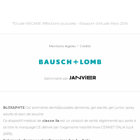
*Etude ARCANE Affections buccales - Rapport d'étude Mars 2014
Mentions légales
Crédits
Administré par
BLOXAPHTE
Gel premières dents/poussées dentaires, gel adulte, gel junior, spray
adulte et bain de bouche
Ce dispositif médical de
classe IIa
est un produit de santé réglementé qui porte à
ce titre le marquage CE délivré par l’organisme habilité Kiwa CERMET ITALIA S.p.A.
(0476).