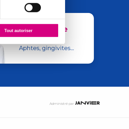
Les maux de
Tout autoriser
bouches
Aphtes, gingivites...
Administré par