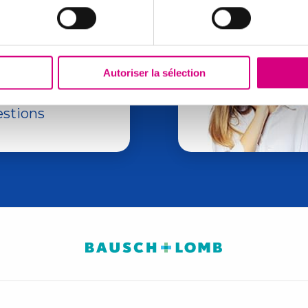
Autoriser la sélection
z des réponses à
estions