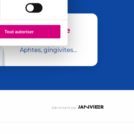
Les maux de
Tout autoriser
bouches
Aphtes, gingivites...
Administré par