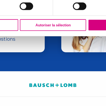
Autoriser la sélection
z des réponses à
estions