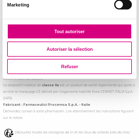
Marketing
Mentions légales
Crédits
Tout autoriser
Administré par
Autoriser la sélection
Refuser
BLOXAPHTE
Gel premières dents/poussées dentaires, gel adulte, gel junior, spray
adulte et bain de bouche
Ce dispositif médical de
classe IIa
est un produit de santé réglementé qui porte à
ce titre le marquage CE délivré par l’organisme habilité Kiwa CERMET ITALIA S.p.A.
(0476).
Fabricant : Farmaceutici Procemsa S.p.A. - Italie
Demandez conseil à votre pharmacien. Lire attentivement les instructions figurant
sur la notice.
Découvrez toutes les consignes de tri et les lieux de collecte près de chez