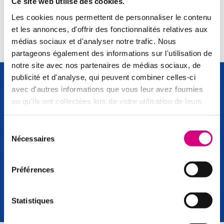
Ce site web utilise des cookies.
Les cookies nous permettent de personnaliser le contenu
et les annonces, d'offrir des fonctionnalités relatives aux
médias sociaux et d'analyser notre trafic. Nous
partageons également des informations sur l'utilisation de
notre site avec nos partenaires de médias sociaux, de
publicité et d'analyse, qui peuvent combiner celles-ci
avec d'autres informations que vous leur avez fournies
FAQ
ou qu'ils ont collectées lors de votre utilisation de leurs
Trouvez des réponses à vos
services.
questions
Sélection
Nécessaires
du
consentement
Les maux de bouches
Préférences
Aphtes, gingivites...
Statistiques