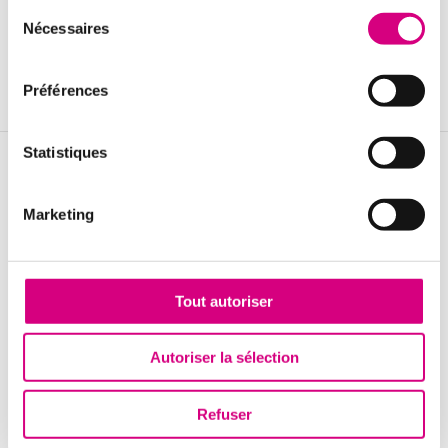
Sélection
Nécessaires
du
consentement
Préférences
Administré par
Statistiques
BLOXAPHTE
Gel premières dents/poussées dentaires, gel adulte, gel junior, spray
adulte et bain de bouche
Marketing
Ce dispositif médical de
classe IIa
est un produit de santé réglementé qui porte à
ce titre le marquage CE délivré par l’organisme habilité Kiwa CERMET ITALIA S.p.A.
(0476).
Fabricant : Farmaceutici Procemsa S.p.A. - Italie
Tout autoriser
Demandez conseil à votre pharmacien. Lire attentivement les instructions figurant
sur la notice.
Autoriser la sélection
Découvrez toutes les consignes de tri et les lieux de collecte près de chez
vous. Renseignez-vous sur
www.consignesdetri.fr
Refuser
Mise à jour du site septembre 2024