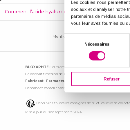
Les cookies nous permettent d
sociaux et d'analyser notre t
Comment l’acide hyaluronique agit-elle sur l’aphte ?
partenaires de médias sociaux
vous leur avez fournies ou qu'
Mentions légales
Crédits
Sélection
du
Nécessaires
consentement
BLOXAPHTE
Gel premières dents/poussées dentaires, gel adulte,
Ce dispositif médical de
classe IIa
est un produit de santé réglem
Refuser
Fabricant : Farmaceutici Procemsa S.p.A. - Italie
Demandez conseil à votre pharmacien. Lire attentivement les inst
Découvrez toutes les consignes de tri et les lieux de colle
Mise à jour du site septembre 2024