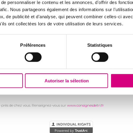
e personnaliser le contenu et les annonces, d'offrir des fonctio
rafic. Nous partageons également des informations sur l'utilisati
, de publicité et d'analyse, qui peuvent combiner celles-ci avec
ils ont collectées lors de votre utilisation de leurs services.
Préférences
Statistiques
 gel junior, spray adulte et bain de bouche
enté qui porte à ce titre le marquage CE délivré par l’organisme habilité Kiwa C
Autoriser la sélection
ructions figurant sur la notice.
cte près de chez vous. Renseignez-vous sur
www.consignesdetri.fr